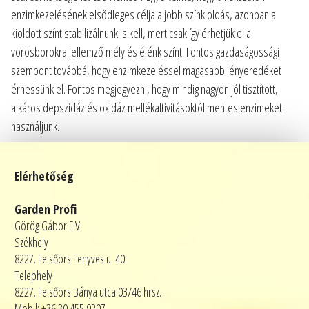
enzimkezelésének elsődleges célja a jobb színkioldás, azonban a
kioldott színt stabilizálnunk is kell, mert csak így érhetjük el a
vörösborokra jellemző mély és élénk színt. Fontos gazdaságossági
szempont továbbá, hogy enzimkezeléssel magasabb lényeredéket
érhessünk el. Fontos megjegyezni, hogy mindig nagyon jól tisztított,
a káros depszidáz és oxidáz mellékaltivitásoktól mentes enzimeket
használjunk.
Elérhetőség
Garden Profi
Görög Gábor E.V.
Székhely
8227. Felsőörs Fenyves u. 40.
Telephely
8227. Felsőörs Bánya utca 03/46 hrsz.
Mobil: +36 30 455 9207