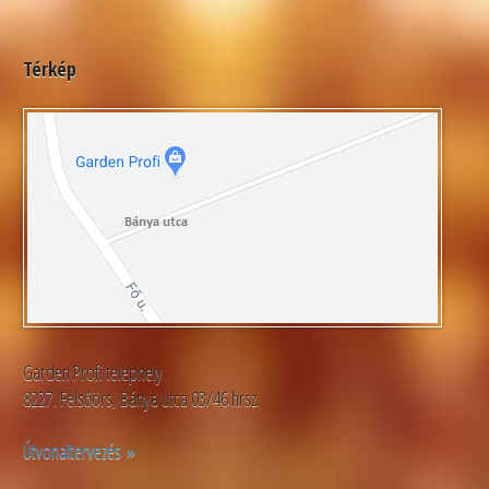
Térkép
Garden Profi telephely
8227. Felsőörs, Bánya utca 03/46 hrsz.
Útvonaltervezés »