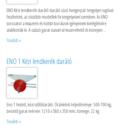
ENO Kézi lendkerék daráló daráló zúzó hengerpár tengelyei rugóval
feszítettek, az olcsóbb modellek fix tengelyeivel szemben. Az ENO
sorozatot a kisüzemi és hobbi borászok igényeinek kielégítésére
alakították ki. A csúszó garat csavarral leszerelhető és könnyen ...
Tovább »
ENO 1 Kézi lendkerék daráló
Eno 1 festett, kézi szőlődaráló. Óránkénti teljesítménye: 500-700 kg,
beöntő garat mérete: 1210 x 580 x 350 mm, tömege: 22 kg
Tovább »