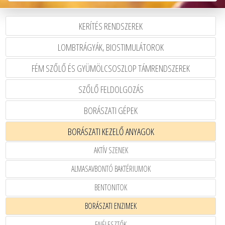
KERÍTÉS RENDSZEREK
LOMBTRÁGYÁK, BIOSTIMULÁTOROK
FÉM SZŐLŐ ÉS GYÜMÖLCSOSZLOP TÁMRENDSZEREK
SZŐLŐ FELDOLGOZÁS
BORÁSZATI GÉPEK
BORÁSZATI KEZELŐ ANYAGOK
AKTÍV SZENEK
ALMASAVBONTÓ BAKTÉRIUMOK
BENTONITOK
BORÁSZATI ENZIMEK
FAJÉLESZTŐK