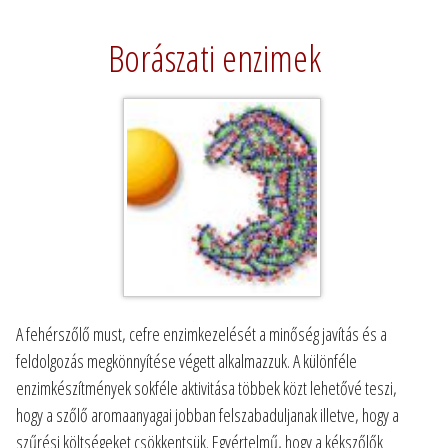
Borászati enzimek
A fehérszőlő must, cefre enzimkezelését a minőség javítás és a
feldolgozás megkönnyítése végett alkalmazzuk. A különféle
enzimkészítmények sokféle aktivitása többek közt lehetővé teszi,
hogy a szőlő aromaanyagai jobban felszabaduljanak illetve, hogy a
szűrési költségeket csökkentsük. Egyértelmű, hogy a kékszőlők