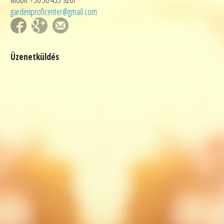
gardenproficenter@gmail.com
Üzenetküldés