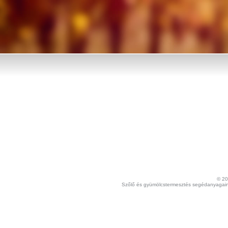
© 20
Szőlő és gyümölcstermesztés segédanyagaina