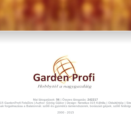
Mai látogatások:
56
| Összes látogatás:
242217
15 GardenProfi Felsőörs | Author:
Görög Gábor
| Design:
Netstilus 015 K@tilla
|
Oldaltérkép | Si
k forgalmazása a Balatonnál. szőlő és gyümölcs támrendszerek, borászati gépek, szőlő feldol
2000 - 2015