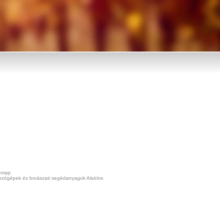
temap
gozógépek és borászati segédanyagok Alsóörs