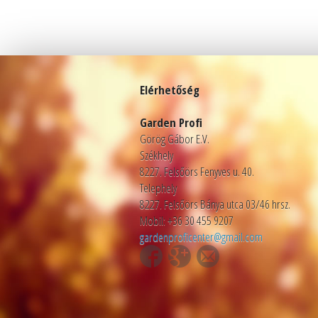
Elérhetőség
Garden Profi
Görög Gábor E.V.
Székhely
8227. Felsőörs Fenyves u. 40.
Telephely
8227. Felsőörs Bánya utca 03/46 hrsz.
Mobil: +36 30 455 9207
gardenproficenter@gmail.com