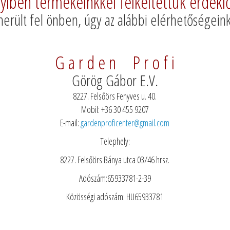
iben termékeinkkel felkeltettük érdekl
erült fel önben, úgy az alábbi elérhetőségei
G a r d e n P r o f i
Görög Gábor E.V.
8227. Felsőörs Fenyves u. 40.
Mobil: +36 30 455 9207
E-mail:
gardenproficenter@gmail.com
Telephely:
8227. Felsőörs Bánya utca 03/46 hrsz.
Adószám:65933781-2-39
Közösségi adószám: HU65933781