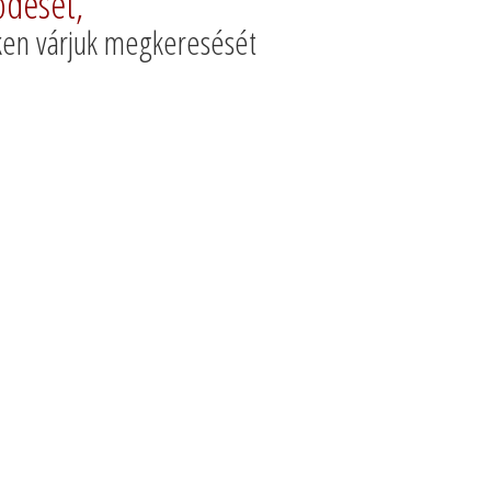
ődését,
nken várjuk megkeresését