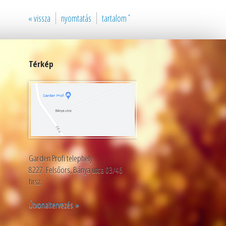
« vissza
nyomtatás
tartalomˆ
Térkép
Garden Profi telephely
8227. Felsőörs, Bánya utca 03/46
hrsz.
Útvonaltervezés »