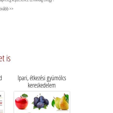
ovább >>
t is
d
Ipari, étkezési gyümölcs
kereskedelem