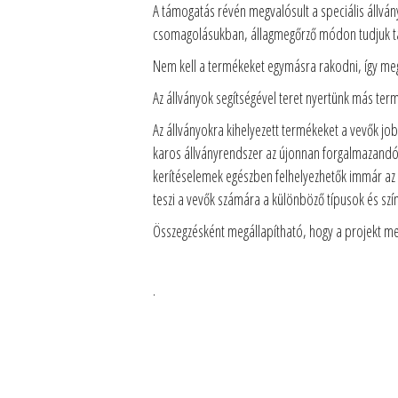
A támogatás révén megvalósult a speciális állvá
csomagolásukban, állagmegőrző módon tudjuk tá
Nem kell a termékeket egymásra rakodni, így meg
Az állványok segítségével teret nyertünk más ter
Az állványokra kihelyezett termékeket a vevők job
karos állványrendszer az újonnan forgalmazandó 
kerítéselemek egészben felhelyezhetők immár az á
teszi a vevők számára a különböző típusok és szí
Összegzésként megállapítható, hogy a projekt me
·