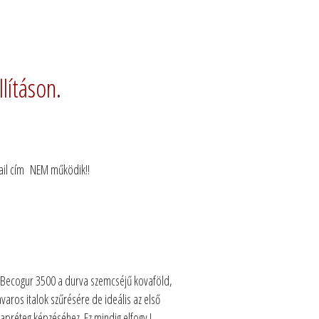
llításon.
-mail cím NEM működik!!
 Becogur 3500 a durva szemcséjű kovaföld,
avaros italok szűrésére de ideális az első
lapréteg képzéséhez. Ez mindig elfogy !