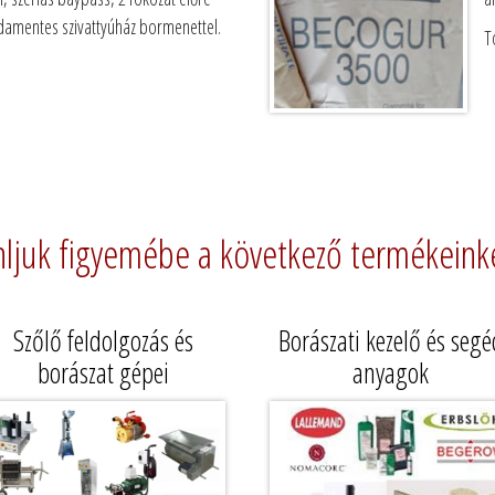
sdamentes szivattyúház bormenettel.
T
nljuk figyemébe a következő termékeinke
Szőlő feldolgozás és
Borászati kezelő és segé
borászat gépei
anyagok