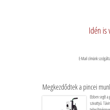
Idén is 
E-Mail címünk szolgált
Megkezdődtek a pincei mun
Ebben segít a 
szivattyú. Távi
teljesítménnye