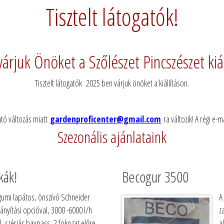
Tisztelt látogatók!
várjuk Önöket a Szőlészet Pincszészet kiá
Tisztelt látogatók 2025 ben várjuk önöket a kiállításon.
ató változás miatt
gardenproficenter@gmail.com
ra változik! A régi e
Szezonális ajánlataink
kák!
Becogur 3500
gumi lapátos, önszívó Schneider
A
rányítási opcióval, 3000 -6000 l/h
z
l, szériás baypass, 2 fokozat előre
a