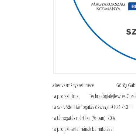
a kedvezményezett neve Görög Gábo
· a projekt címe: Technológiafejlesztés Görög
· a szerződött támogatás összege: 9 821 730 Ft
· a támogatás mértéke (%-ban): 70%
· a projekt tartalmának bemutatása: