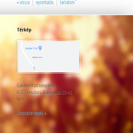
« vissza
nyomtatás
tartalomˆ
Térkép
Garden Profi telephely
8227. Felsőörs, Bánya utca 03/46
hrsz.
Útvonaltervezés »