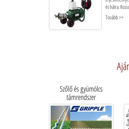
és hátra. Roz
Tovább >>
Ajá
Szőlő és gyümölcs
támrendszer