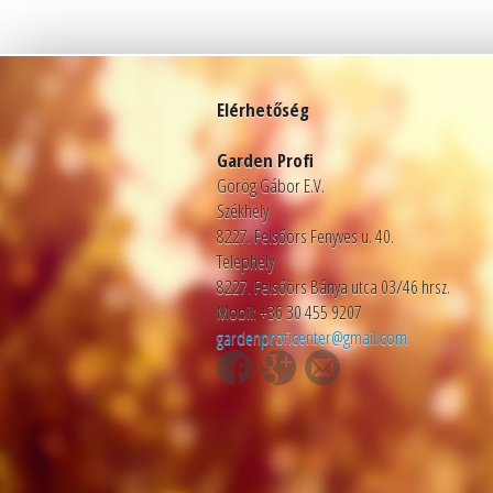
Elérhetőség
Garden Profi
Görög Gábor E.V.
Székhely
8227. Felsőörs Fenyves u. 40.
Telephely
8227. Felsőörs Bánya utca 03/46 hrsz.
Mobil: +36 30 455 9207
gardenproficenter@gmail.com