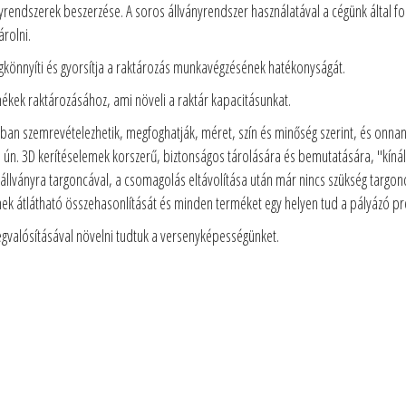
nyrendszerek beszerzése. A soros állványrendszer használatával a cégünk által 
rolni.
könnyíti és gyorsítja a raktározás munkavégzésének hatékonyságát.
mékek raktározásához, ami növeli a raktár kapacitásunkat.
ban szemrevételezhetik, megfoghatják, méret, szín és minőség szerint, és onnan 
ún. 3D kerítéselemek korszerű, biztonságos tárolására és bemutatására, "kínál
llványra targoncával, a csomagolás eltávolítása után már nincs szükség targoncá
nek átlátható összehasonlítását és minden terméket egy helyen tud a pályázó pre
gvalósításával növelni tudtuk a versenyképességünket.