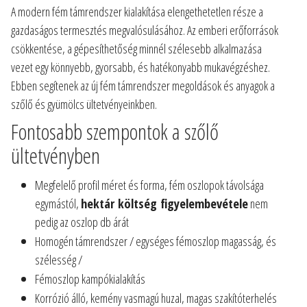
A modern fém támrendszer kialakítása elengethetetlen része a
gazdaságos termesztés megvalósulásához. Az emberi erőforrások
csökkentése, a gépesíthetőség minnél szélesebb alkalmazása
vezet egy könnyebb, gyorsabb, és hatékonyabb mukavégzéshez.
Ebben segítenek az új fém támrendszer megoldások és anyagok a
szőlő és gyümölcs ültetvényeinkben.
Fontosabb szempontok a szőlő
ültetvényben
Megfelelő profil méret és forma, fém oszlopok távolsága
egymástól,
hektár költség figyelembevétele
nem
pedig az oszlop db árát
Homogén támrendszer / egységes fémoszlop magasság, és
szélesség /
Fémoszlop kampókialakítás
Korrózió álló, kemény vasmagú huzal, magas szakítóterhelés