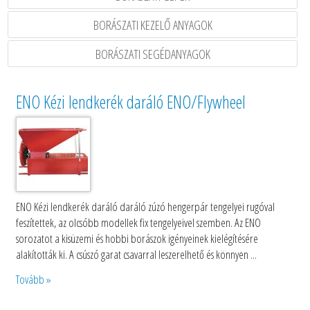
BORÁSZATI KEZELŐ ANYAGOK
BORÁSZATI SEGÉDANYAGOK
ENO Kézi lendkerék daráló ENO/Flywheel
ENO Kézi lendkerék daráló daráló zúzó hengerpár tengelyei rugóval
feszítettek, az olcsóbb modellek fix tengelyeivel szemben. Az ENO
sorozatot a kisüzemi és hobbi borászok igényeinek kielégítésére
alakították ki. A csúszó garat csavarral leszerelhető és könnyen ...
Tovább »