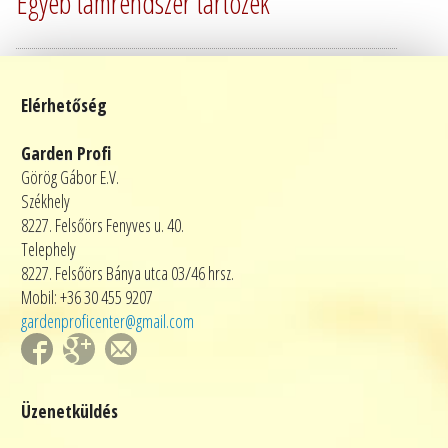
Egyéb támrendszer tartozék
Elérhetőség
Garden Profi
Görög Gábor E.V.
Székhely
8227. Felsőörs Fenyves u. 40.
Telephely
8227. Felsőörs Bánya utca 03/46 hrsz.
Mobil: +36 30 455 9207
gardenproficenter@gmail.com
Üzenetküldés