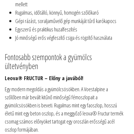
mellett
Rugalmas, időtálló, könnyű, homogén szőlőkaró
Gépi rázást, soraljaművelő gép munkáját tűrő karókapocs
Egyszerű és praktikus huzalfeszítés
Jó minőségű erős végfeszítő csiga és rögzítő használata
Fontosabb szempontok a gyümölcs
ültetvényben
Leova® FRUCTUR – Előny a javából!
Egy modern megoldás a gyümölcsösökben. A Voestalpine a
szőlőben már bevált kitűnő minőségű fémoszlopait a
gyümölcsösökben is beveti. Rugalmas mint egy faoszlop, hosszú
életű mint egy beton oszlop, és a meggyőző leova® Fructur termék
csomag számos előnyöket tartogat egy oroszlán erősségű acél
oszlop formájában.