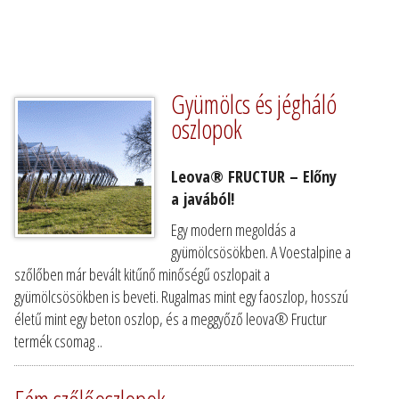
Gyümölcs és jégháló
oszlopok
Leova® FRUCTUR –
Előny
a
javából!​
Egy modern megoldás a
gyümölcsösökben. A Voestalpine a
szőlőben már bevált kitűnő minőségű oszlopait a
gyümölcsösökben is beveti. Rugalmas mint egy faoszlop, hosszú
életű mint egy beton oszlop, és a meggyőző leova® Fructur
termék csomag ..