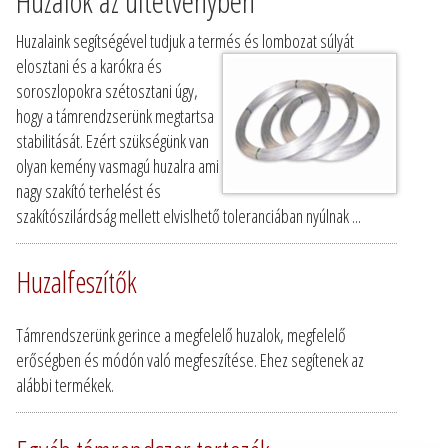
Huzalok az ültetvényben
Huzalaink segítségével tudjuk a termés és lombozat súlyát
elosztani és a karókra és
soroszlopokra szétosztani úgy,
hogy a támrendzserünk megtartsa
stabilitását. Ezért szükségünk van
olyan kemény vasmagú huzalra ami
nagy szakító terhelést és
szakítószilárdság mellett elvislhető toleranciában nyúlnak ...
Huzalfeszítők
Támrendszerünk gerince a megfelelő huzalok, megfelelő
erőségben és módón való megfeszítése. Ehez segítenek az
alábbi termékek.