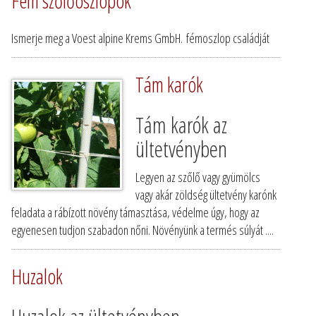
Fém szőlőoszlopok
Ismerje meg a Voest alpine Krems GmbH. fémoszlop családját
Tám karók
Tám karók az
ültetvényben
Legyen az szőlő vagy gyümölcs
vagy akár zöldség ültetvény karónk
feladata a rábízott növény támasztása, védelme úgy, hogy az
egyenesen tudjon szabadon nőni. Növényünk a termés súlyát ....
Huzalok