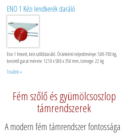
ENO 1 Kézi lendkerék daráló
Eno 1 festett, kézi szőlődaráló. Óránkénti teljesítménye: 500-700 kg,
beöntő garat mérete: 1210 x 580 x 350 mm, tömege: 22 kg
Tovább »
Fém szőlő és gyümölcsoszlop
támrendszerek
A modern fém támrendszer fontossága