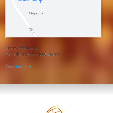
Garden Profi telephely
8227. Felsőörs, Bánya utca 03/46 hrsz.
Útvonaltervezés »