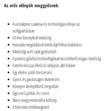
Az erős előnyök meggyőznek:
A vostalpine szakmai és technológiai előnye az
acélgyártásban
50 éve bizonyított minőség
Innovativ megoldások minőségi felhasználáshoz
Minőségi acél saját gyártásból
A pontos gyártási technológiának köszönhető magas minőség
Extrém hosszú életű és időjárás álló felület
Egy életre szóló beszerzés
Gyors és gazdaságos kivitelezés
Könnyen átelepíthető megoldás
Egyszerű pótlás és csere
Nincs megsemmisítési költség
A fém mint értékmegtartó