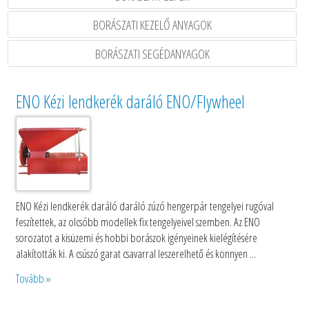
BORÁSZATI KEZELŐ ANYAGOK
BORÁSZATI SEGÉDANYAGOK
ENO Kézi lendkerék daráló ENO/Flywheel
ENO Kézi lendkerék daráló daráló zúzó hengerpár tengelyei rugóval
feszítettek, az olcsóbb modellek fix tengelyeivel szemben. Az ENO
sorozatot a kisüzemi és hobbi borászok igényeinek kielégítésére
alakították ki. A csúszó garat csavarral leszerelhető és könnyen ...
Tovább »