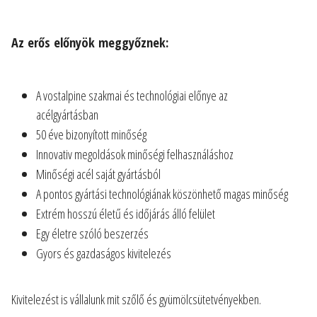
Az erős előnyök meggyőznek:
A vostalpine szakmai és technológiai előnye az
acélgyártásban
50 éve bizonyított minőség
Innovativ megoldások minőségi felhasználáshoz
Minőségi acél saját gyártásból
A pontos gyártási technológiának köszönhető magas minőség
Extrém hosszú életű és időjárás álló felület
Egy életre szóló beszerzés
Gyors és gazdaságos kivitelezés
Kivitelezést is vállalunk mit szőlő és gyümölcsütetvényekben.