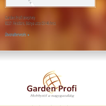
Garden Profi telephely
8227. Felsőörs, Bánya utca 03/46 hrsz.
Útvonaltervezés »