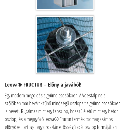
Leova® FRUCTUR – Előny a javából!
Egy modern megoldás a gyümölcsösökben. A Voestalpine a
szőlőben már bevált kitűnő minőségű oszlopait a gyümölcsösökben
is beveti. Rugalmas mint egy faoszlop, hosszú életű mint egy beton
oszlop, és a meggyőző leova® Fructur termék csomag számos
előnyöket tartogat egy oroszlán erősségű acél oszlop formájában.