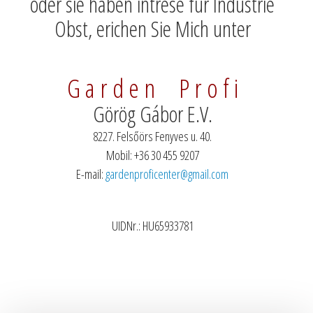
oder sie haben intrese für Industrie
Obst, erichen Sie Mich unter
G a r d e n P r o f i
Görög Gábor E.V.
8227. Felsőörs Fenyves u. 40.
Mobil: +36 30 455 9207
E-mail:
gardenproficenter@gmail.com
UIDNr.: HU65933781